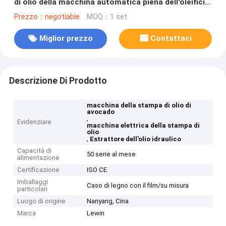
di olio della macchina automatica piena dell'oleificio
per i semi oleaginosi
Prezzo：negotiable
MOQ：1 set
Miglior prezzo
Contattaci
Descrizione Di Prodotto
macchina della stampa di olio di
avocado
,
Evidenziare
macchina elettrica della stampa di
olio
,
Estrattore dell'olio idraulico
Capacità di
50 serie al mese
alimentazione
Certificazione
ISO CE
Imballaggi
Caso di legno con il film/su misura
particolari
Luogo di origine
Nanyang, Cina
Marca
Lewin