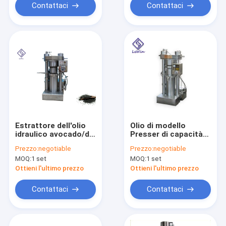
Contattaci
Contattaci
Estrattore dell'olio
Olio di modello
idraulico avocado/del
Presser di capacità
sesamo, macchina
elevata della
Prezzo:
negotiable
Prezzo:
negotiable
automatica della
macchina
MOQ:
1 set
MOQ:
1 set
pressa idraulica
dell'estrattore
dell'olio idraulico
Ottieni l'ultimo prezzo
Ottieni l'ultimo prezzo
6YY-250
Contattaci
Contattaci