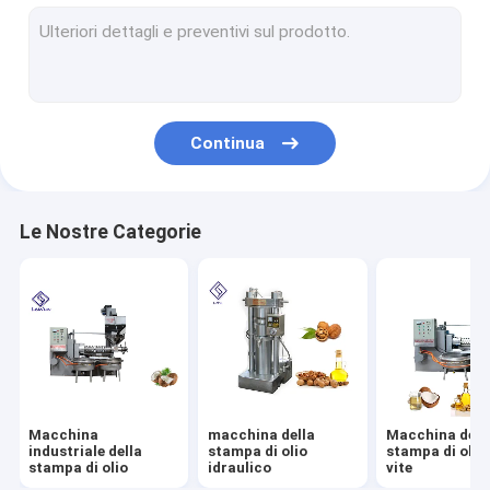
Torrefattore industriale
Macchina imballatrice automatica
Attrezzatura del filtro dell'olio
Continua
Dispositivo di estrazione dell'olio
Macchina per pelare le noci
Le Nostre Categorie
Macchina del vaglio oscillante
macchina della raffineria di petrolio
Macchina domestica della stampa di olio
macchina della sminuzzatrice dell'arachide
Macchina
macchina della
Macchina dell
Pezzi di ricambio
industriale della
stampa di olio
stampa di olio 
stampa di olio
idraulico
vite