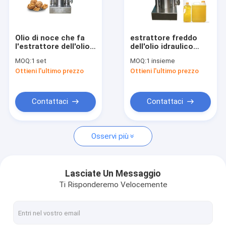
Circa noi
Giro della fabbrica
Olio di noce che fa
estrattore freddo
l'estrattore dell'olio
dell'olio idraulico
Controllo di qualità
idraulico/macchina
della senape della
MOQ:
1 set
MOQ:
1 insieme
automatica della
stampa 11kg/Batch
Ottieni l'ultimo prezzo
Ottieni l'ultimo prezzo
pressa idraulica
Contattici
Richieda una citazione
Contattaci
Contattaci
Osservi più
Macchina industriale della stampa di olio
macchina della stampa di olio idraulico
Lasciate Un Messaggio
Ti Risponderemo Velocemente
Macchina della stampa di olio della vite
Macchina utensile dell'alimento