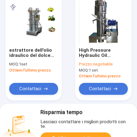
estrattore dell'olio
High Pressure
idraulico del dolce
Hydraulic Oil
2.2kw 20kg/Batch di
Extractor / Oil Making
MOQ:
1set
Prezzo:
negotiable
335mm
Machine Easy
Ottieni l'ultimo prezzo
MOQ:
1 set
Operation
Ottieni l'ultimo prezzo
Contattaci
Contattaci
Risparmia tempo
Lasciaci contattare i migliori prodotti con
te.