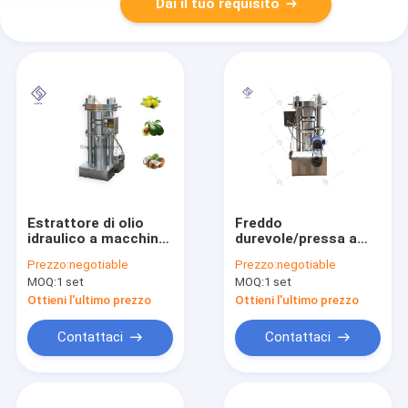
Dai il tuo requisito
Estrattore di olio
Freddo
idraulico a macchina
durevole/pressa a
dritto
caldo della macchina
Prezzo:
negotiable
Prezzo:
negotiable
dell&#39;espulsore
della stampa dell'olio
MOQ:
1 set
MOQ:
1 set
dell&#39;olio della
di sesamo
pressa a freddo della
dell'estrattore
Ottieni l'ultimo prezzo
Ottieni l'ultimo prezzo
colonna per
dell'olio idraulico
l&#39;avocado
Contattaci
Contattaci