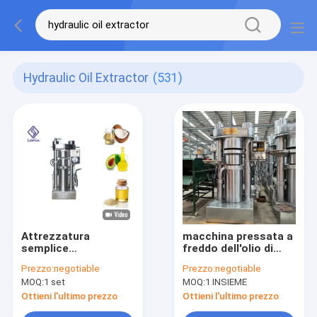
Hydraulic Oil Extractor
(531)
Attrezzatura
macchina pressata a
semplice
freddo dell'olio di
dell'estrattore
senape
Prezzo:
negotiable
Prezzo:
negotiable
dell'olio idraulico di
dell'estrattore
MOQ:
1 set
MOQ:
1 INSIEME
operazione per olio
dell'olio idraulico
di avocado verde
della senape
Ottieni l'ultimo prezzo
Ottieni l'ultimo prezzo
oliva
8.5kg/batch