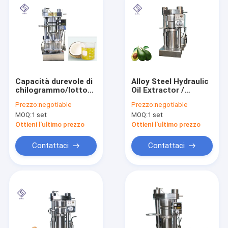
Capacità durevole di
Alloy Steel Hydraulic
chilogrammo/lotto
Oil Extractor /
dell'estrattore 8,5
Aovcado Oil Pressing
Prezzo:
negotiable
Prezzo:
negotiable
dell'olio idraulico
Device 6YY-230A
MOQ:
1 set
MOQ:
1 set
della macchina della
Model
stampa dell'olio di
Ottieni l'ultimo prezzo
Ottieni l'ultimo prezzo
sesamo di
prestazione
Contattaci
Contattaci
Casa
Prodotti
Video