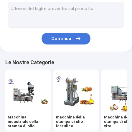
Torrefattore industriale
Macchina imballatrice automatica
Attrezzatura del filtro dell'olio
Continua
Dispositivo di estrazione dell'olio
Macchina per pelare le noci
Le Nostre Categorie
Macchina del vaglio oscillante
macchina della raffineria di petrolio
Macchina domestica della stampa di olio
macchina della sminuzzatrice dell'arachide
Macchina
macchina della
Macchina dell
Pezzi di ricambio
industriale della
stampa di olio
stampa di olio 
stampa di olio
idraulico
vite