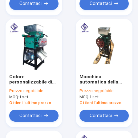
Contattaci
Contattaci
Colore
Macchina
personalizzabile di
automatica della
più grande capacità
sminuzzatrice
Prezzo:
negotiable
Prezzo:
negotiable
dell'arachide della
dell'arachide 1000-
MOQ:
1 set
MOQ:
1 set
macchina industriale
1500 kg/h di capacità
della sminuzzatrice
elevata 70kg
Ottieni l'ultimo prezzo
Ottieni l'ultimo prezzo
Contattaci
Contattaci