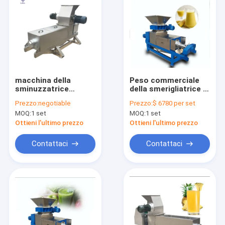
macchina della
Peso commerciale
sminuzzatrice
della smerigliatrice di
dell'arachide 3KW
dado del ristorante
Prezzo:
negotiable
Prezzo:
$ 6780 per set
stabile di alta
MOQ:
1 set
MOQ:
1 set
efficienza 750kg
Ottieni l'ultimo prezzo
Ottieni l'ultimo prezzo
Contattaci
Contattaci
Casa
Prodotti
Video