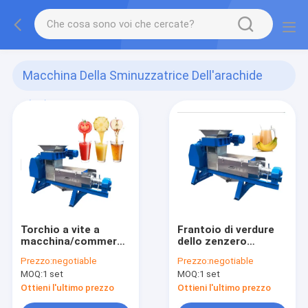
Macchina Della Sminuzzatrice Dell'arachide
(23)
Torchio a vite a
Frantoio di verdure
macchina/commerciale
dello zenzero
della sminuzzatrice
dell'estrattore
Prezzo:
negotiable
Prezzo:
negotiable
arachide/della frutta
industriale del succo
MOQ:
1 set
MOQ:
1 set
di dado della
3 chilowatt di poteri
smerigliatrice
1800 * 600 * 700
Ottieni l'ultimo prezzo
Ottieni l'ultimo prezzo
millimetri