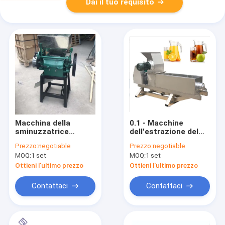
Dai il tuo requisito
Macchina della
0.1 - Macchine
sminuzzatrice
dell'estrazione del
dell'alimento/arachide
succo della
Prezzo:
negotiable
Prezzo:
negotiable
industriali della noce
macchina della
MOQ:
1 set
MOQ:
1 set
di cocco che
sminuzzatrice
schiaccia macchina
dell'arachide da 0,5
Ottieni l'ultimo prezzo
Ottieni l'ultimo prezzo
tonnellate 1800 * 600
* 700 millimetri
Contattaci
Contattaci