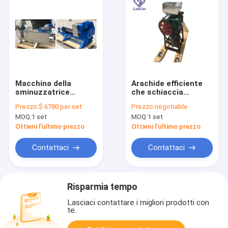
Macchina della
Arachide efficiente
sminuzzatrice
che schiaccia
dell'alimento di
macchina,
Prezzo:
$ 6780 per set
Prezzo:
negotiable
capacità del t/h di
smerigliatrice
MOQ:
1 set
MOQ:
1 set
industriali 0,5 - 1,5
elettrica 700 ×500
per le verdure e la
×1000 millimetro
Ottieni l'ultimo prezzo
Ottieni l'ultimo prezzo
frutta
dell'arachide
Contattaci
Contattaci
Risparmia tempo
Lasciaci contattare i migliori prodotti con
te.