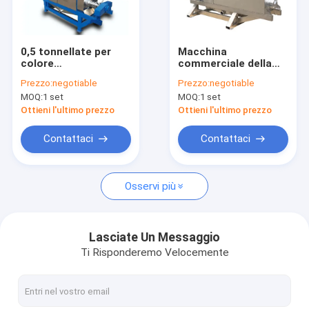
Circa noi
Giro della fabbrica
0,5 tonnellate per
Macchina
colore
commerciale della
Controllo di qualità
personalizzabile
sminuzzatrice
Prezzo:
negotiable
Prezzo:
negotiable
della macchina della
dell'arachide
MOQ:
1 set
MOQ:
1 set
sminuzzatrice
rendimento elevato
Contattici
dell'arachide di ora
di potere di 3
Ottieni l'ultimo prezzo
Ottieni l'ultimo prezzo
una garanzia da 1
chilowatt
anno
Richieda una citazione
Contattaci
Contattaci
Osservi più
Macchina industriale della stampa di olio
macchina della stampa di olio idraulico
Lasciate Un Messaggio
Ti Risponderemo Velocemente
Macchina della stampa di olio della vite
Macchina utensile dell'alimento