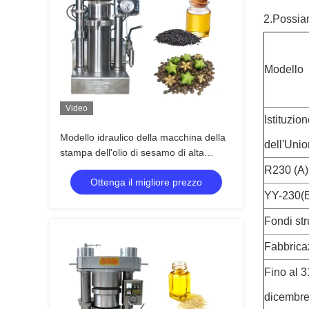
2.Possiam
Modello
Video
Istituzio
Modello idraulico della macchina della
dell'Uni
stampa dell'olio di sesamo di alta
efficienza
R230 (A)
Ottenga il migliore prezzo
YY-230(
Fondi stru
Fabbrica
Fino al 3
dicembr