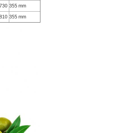
730
355 mm
810
355 mm