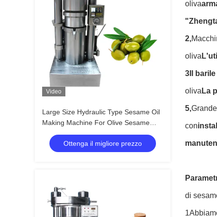
oliva
arma
"Zhengta
2,
Macchin
oliva
L'ut
3Il barile
oliva
La p
Video
5,
Grande 
Large Size Hydraulic Type Sesame Oil
Making Machine For Olive Sesame
con
insta
Avocado
manutenz
Ottenga il migliore prezzo
Parametr
di sesamo
1Abbiamo 