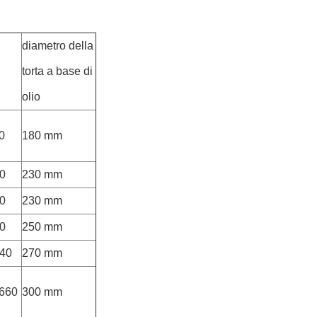
diametro della
torta a base di
olio
0
180 mm
0
230 mm
0
230 mm
0
250 mm
40
270 mm
660
300 mm