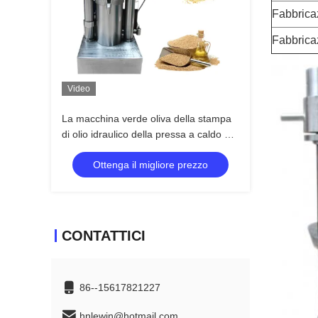
Fabbrica
Fabbrica
Video
La macchina verde oliva della stampa
di olio idraulico della pressa a caldo del
sesamo personalizza la tensione
Ottenga il migliore prezzo
CONTATTICI
86--15617821227
hnlewin@hotmail.com