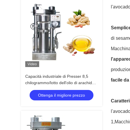
l'avocado
Semplice
di sesamo
Macchina 
l'appare
Video
produzion
Capacità industriale di Presser 8,5
facile da
chilogrammo/lotto dell'olio di arachide
della macchina della stampa di olio
Ottenga il migliore prezzo
idraulico
Caratteri
l'avocado
1,
Macchin