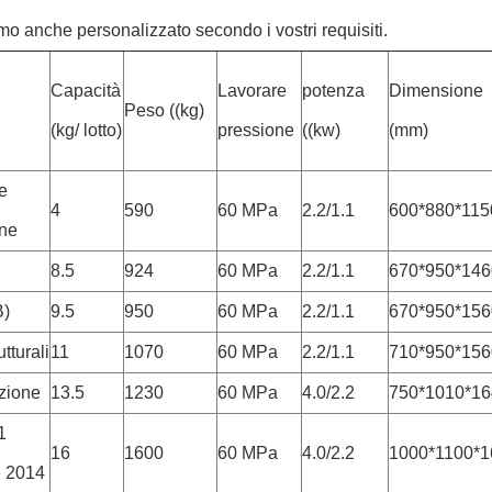
o anche personalizzato secondo i vostri requisiti
.
Capacità
Lavorare
potenza
Dimensione
Peso ((kg)
(kg/ lotto)
pressione
((kw)
(mm)
ne
4
590
60 MPa
2.2/1.1
600*880*115
one
8.5
924
60 MPa
2.2/1.1
670*950*146
B)
9.5
950
60 MPa
2.2/1.1
670*950*156
tturali
11
1070
60 MPa
2.2/1.1
710*950*156
zione
13.5
1230
60 MPa
4.0/2.2
750*1010*16
1
16
1600
60 MPa
4.0/2.2
1000*1100*1
e 2014