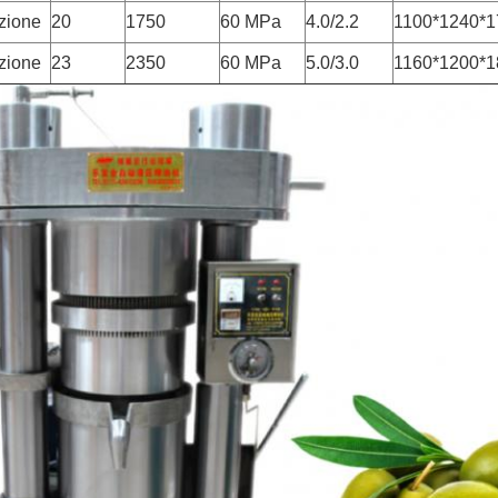
zione
20
1750
60 MPa
4.0/2.2
1100*1240*1
zione
23
2350
60 MPa
5.0/3.0
1160*1200*1