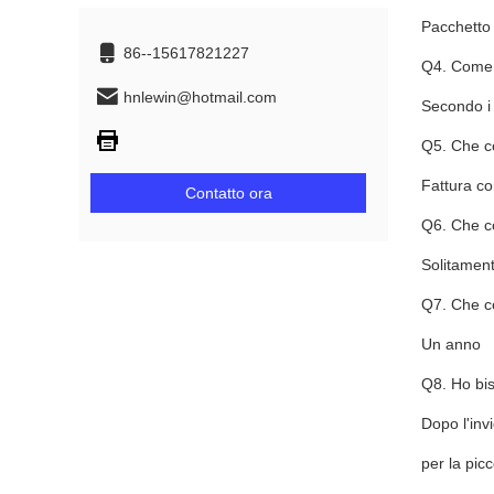
Pacchetto 
86--15617821227
Q4. Come c
hnlewin@hotmail.com
Secondo i 
Q5. Che c
Fattura co
Contatto ora
Q6. Che co
Solitamen
Q7. Che c
Un anno
Q8. Ho bis
Dopo l'inv
per la pic