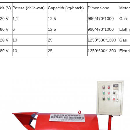
olt (V)
Potere (chilowatt)
Capacità (kg/batch)
Dimensione
Metod
20 V
1,1
12,5
990*470*1000
Gas
80 V
6
12,5
990*470*1000
Elettr
20 V
10
25
1250*600*1300
Gas
80 V
10
25
1250*600*1300
Elettr