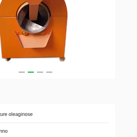
ture oleaginose
anno