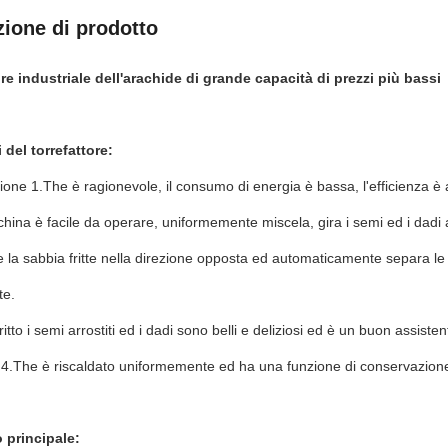
zione di prodotto
re industriale dell'arachide di grande capacità di prezzi più bassi
 del torrefattore:
zione 1.The è ragionevole, il consumo di energia è bassa, l'efficienza è a
hina è facile da operare, uniformemente miscela, gira i semi ed i dadi ar
 la sabbia fritte nella direzione opposta ed automaticamente separa le c
te.
itto i semi arrostiti ed i dadi sono belli e deliziosi ed è un buon assisten
 4.The è riscaldato uniformemente ed ha una funzione di conservazione 
 principale: