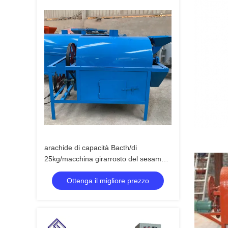
arachide di capacità Bacth/di
25kg/macchina girarrosto del sesamo
con alta efficienza a basso rumore
Ottenga il migliore prezzo