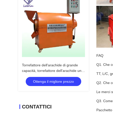
FAQ
Q1. Che co
Torrefattore dell'arachide di grande
capacità, torrefattore dell'arachide una
TT, L/C, g
garanzia da 1 anno
Ottenga il migliore prezzo
Q2. Che co
Le merci 
Q3. Come c
CONTATTICI
Pacchetto 