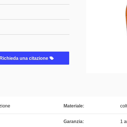
Richieda una citazione
azione
Materiale:
col
Garanzia:
1 