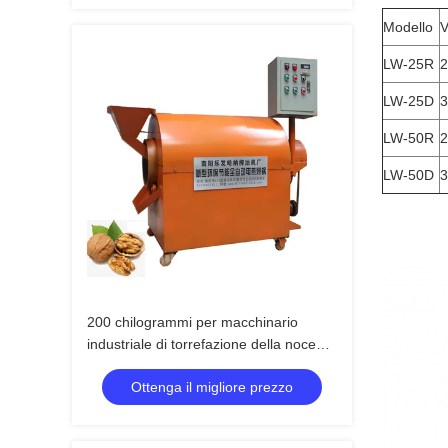
Modello
V
LW-25R
2
LW-25D
3
LW-50R
2
LW-50D
3
200 chilogrammi per macchinario
industriale di torrefazione della noce
del torrefattore di ora
Ottenga il migliore prezzo