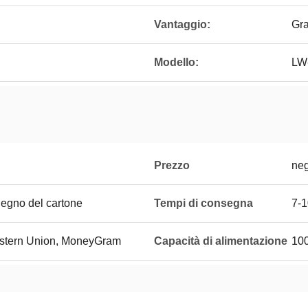
Vantaggio:
Gra
Modello:
LW
Prezzo
neg
legno del cartone
Tempi di consegna
7-1
Western Union, MoneyGram
Capacità di alimentazione
100