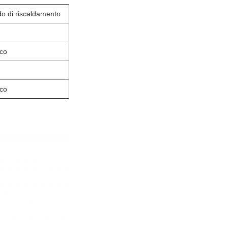
o di riscaldamento
ico
ico