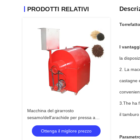
Descri
PRODOTTI RELATIVI
Torrefatto
I vantaggi
la disposi
2. La macc
castagne e
convenien
3.The ha fr
Macchina del girarrosto
il tamburo
sesamo/dell'arachide per pressa a
caldo
Ottenga il migliore prezzo
Parametro