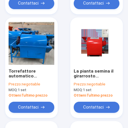
girarrosto
Contattaci
Contattaci
Torrefattore
La pianta semina il
automatico
girarrosto
dell'arachide/macchina
commerciale del
Prezzo:
negotiable
Prezzo:
negotiable
elettrica del
dado, struttura
MOQ:
1 set
MOQ:
1 set
girarrosto una
orizzontale del
garanzia da 1 anno
cilindro della
Ottieni l'ultimo prezzo
Ottieni l'ultimo prezzo
macchina del
girarrosto della soia
Contattaci
Contattaci