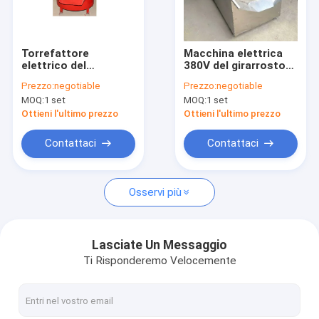
Circa noi
Giro della fabbrica
Torrefattore
Macchina elettrica
elettrico del
380V del girarrosto
Controllo di qualità
torrefattore
del chicco di caffè di
Prezzo:
negotiable
Prezzo:
negotiable
industriale del
colore d'argento con
MOQ:
1 set
MOQ:
1 set
sesamo dell'arachide
una garanzia da 1
Contattici
anno
Ottieni l'ultimo prezzo
Ottieni l'ultimo prezzo
Richieda una citazione
Contattaci
Contattaci
Osservi più
Macchina industriale della stampa di olio
macchina della stampa di olio idraulico
Lasciate Un Messaggio
Ti Risponderemo Velocemente
Macchina della stampa di olio della vite
Macchina utensile dell'alimento