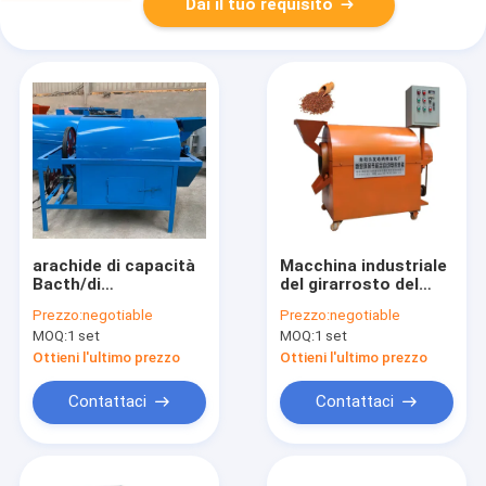
Dai il tuo requisito
arachide di capacità
Macchina industriale
Bacth/di
del girarrosto del
25kg/macchina
sesamo del
Prezzo:
negotiable
Prezzo:
negotiable
girarrosto del
torrefattore da 50
MOQ:
1 set
MOQ:
1 set
sesamo con alta
chilogrammi con
efficienza a basso
riscaldamento a gas
Ottieni l'ultimo prezzo
Ottieni l'ultimo prezzo
rumore
Contattaci
Contattaci