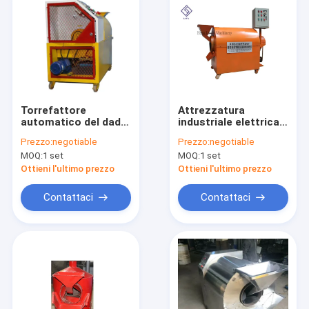
Torrefattore
Attrezzatura
automatico del dado
industriale elettrica
dell'acciaio
di torrefazione,
Prezzo:
negotiable
Prezzo:
negotiable
inossidabile
macchina del
MOQ:
1 set
MOQ:
1 set
dell'arachide della
girarrosto del chicco
macchina piena del
di caffè
Ottieni l'ultimo prezzo
Ottieni l'ultimo prezzo
girarrosto
Contattaci
Contattaci
Casa
Prodotti
Video