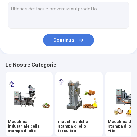
Torrefattore industriale
Macchina imballatrice automatica
Attrezzatura del filtro dell'olio
Continua
Dispositivo di estrazione dell'olio
Macchina per pelare le noci
Le Nostre Categorie
Macchina del vaglio oscillante
macchina della raffineria di petrolio
Macchina domestica della stampa di olio
macchina della sminuzzatrice dell'arachide
Macchina
macchina della
Macchina dell
Pezzi di ricambio
industriale della
stampa di olio
stampa di olio 
stampa di olio
idraulico
vite