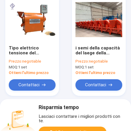
Tipo elettrico
i semi della capacità
tensione del
del laege della
torrefattore 380v
macchina del
Prezzo:
negotiable
Prezzo:
negotiable
della
girarrosto del
MOQ:
1 set
MOQ:
1 set
macchina/sesamo
sesamo dell'arachide
del girarrosto del
arrostiscono il
Ottieni l'ultimo prezzo
Ottieni l'ultimo prezzo
chicco di caffè
macchinario
Contattaci
Contattaci
Risparmia tempo
Lasciaci contattare i migliori prodotti con
te.