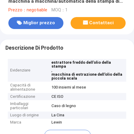
macchina a macchina/automatica della stampa di
olio
Prezzo：negotiable
MOQ：1
Miglior prezzo
Contattaci
Descrizione Di Prodotto
estrattore freddo dell'olio della
stampa
Evidenziare
,
macchina di estrazione dell'olio della
piccola scala
Capacità di
100 insiemi al mese
alimentazione
Certificazione
CE ISO
Imballaggi
Caso di legno
particolari
Luogo di origine
La Cina
Marca
Lewin