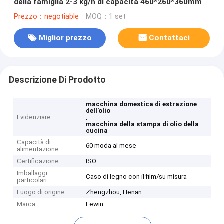
della famiglia 2-3 kg/h di capacità 460*260*360mm
Prezzo：negotiable
MOQ：1 set
Miglior prezzo
Contattaci
Descrizione Di Prodotto
macchina domestica di estrazione
dell'olio
Evidenziare
,
macchina della stampa di olio della
cucina
Capacità di
60 moda al mese
alimentazione
Certificazione
ISO
Imballaggi
Caso di legno con il film/su misura
particolari
Luogo di origine
Zhengzhou, Henan
Marca
Lewin