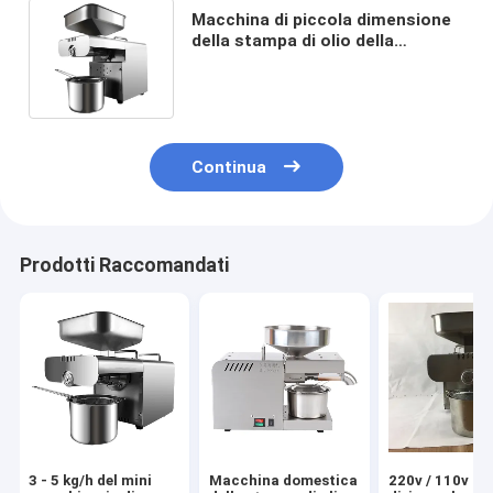
Macchina di piccola dimensione
della stampa di olio della
famiglia 2-3 kg/h di capacità
460*260*360mm
Continua
Prodotti Raccomandati
3 - 5 kg/h del mini
Macchina domestica
220v / 110v si