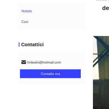
de
Notizie
Casi
Contattici
hnlewin@hotmail.com
Contatto ora