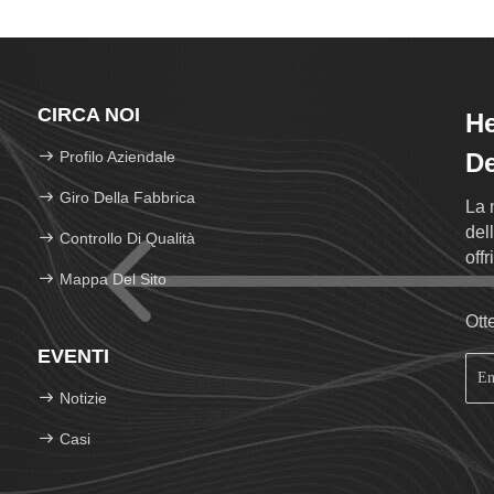
CIRCA NOI
He
Profilo Aziendale
De
Giro Della Fabbrica
La 
del
Controllo Di Qualità
off
Mappa Del Sito
gene
Ott
EVENTI
Notizie
Casi