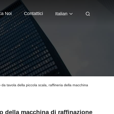
ca Noi
Contattici
Italian
o da tavola della piccola scala, raffineria della macchina
io della macchina di raffinazione