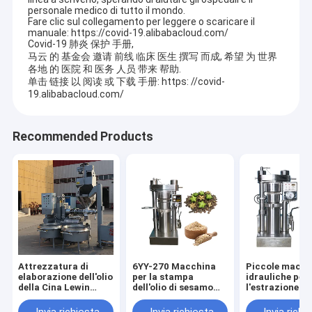
personale medico di tutto il mondo.
Fare clic sul collegamento per leggere o scaricare il
manuale: https://covid-19.alibabacloud.com/
Covid-19 肺炎 保护 手册,
马云 的 基金会 邀请 前线 临床 医生 撰写 而成, 希望 为 世界
各地 的 医院 和 医务 人员 带来 帮助.
单击 链接 以 阅读 或 下载 手册: https: //covid-
19.alibabacloud.com/
Recommended Products
Attrezzatura di
6YY-270 Macchina
Piccole macch
elaborazione dell'olio
per la stampa
idrauliche per
della Cina Lewin
dell'olio di sesamo
l'estrazione del
Screw fredda e calda
per l'estrazione
di semi di Sac
avanzata di olio
Inchi